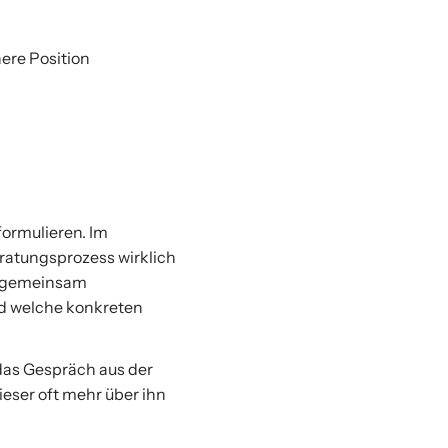
here Position
formulieren. Im
eratungsprozess wirklich
i, gemeinsam
nd welche konkreten
 das Gespräch aus der
eser oft mehr über ihn