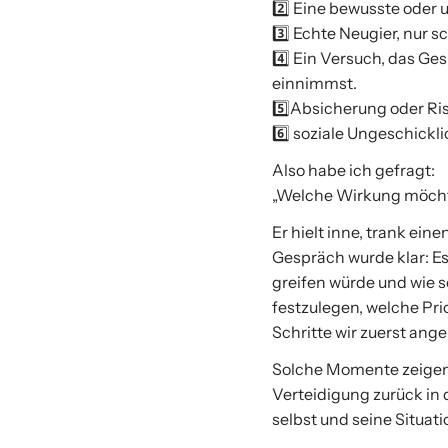
2️⃣ Eine bewusste oder
3️⃣ Echte Neugier, nur s
4️⃣ Ein Versuch, das Ges
einnimmst.
5️⃣Absicherung oder Ris
6️⃣ soziale Ungeschickl
Also habe ich gefragt:
„Welche Wirkung möcht
Er hielt inne, trank ei
Gespräch wurde klar: Es
greifen würde und wie s
festzulegen, welche Pr
Schritte wir zuerst ang
Solche Momente zeigen, 
Verteidigung zurück in 
selbst und seine Situati